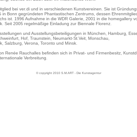
Mitglied bei ver.di und in verschiedenen Kunstvereinen. Sie ist Gründun
 in Bonn gegründeten Phantastischen Zentrums, dessen Ehrenmitglied 
chs ist. 1996 Aufnahme in die WDR Galerie, 2001 in die homegallery v
k. Seit 2005 regelmäßige Einladung zur Biennale Florenz.
sstellungen und Ausstellungsbeteiligungen in München, Hamburg, Esse
hweinfurt, Hof, Traunstein, Neumarkt-St.Veit, Monschau,
k, Salzburg, Verona, Toronto und Minsk.
n Renée Rauchalles befinden sich in Privat- und Firmenbesitz, Kunst
nternationale Verbreitung.
© copyright 2010 S.M.ART - Die Kunstagentur