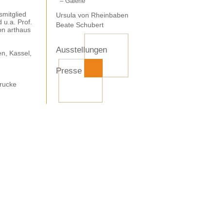
– Galerie
gsmitglied
Ursula von Rheinbaben
u.a. Prof.
Beate Schubert
on arthaus
Ausstellungen
n, Kassel,
Presse
drucke