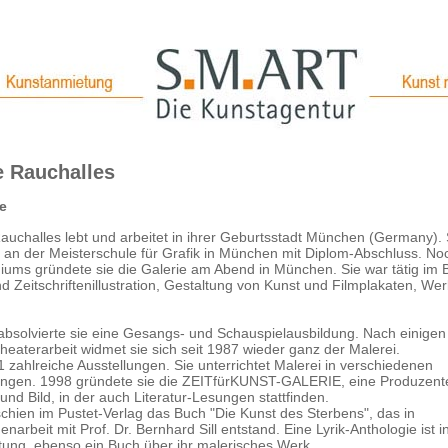
 Rauchalles
ie
uchalles lebt und arbeitet in ihrer Geburtsstadt München (Germany). 
e an der Meisterschule für Grafik in München mit Diplom-Abschluss. N
iums gründete sie die Galerie am Abend in München. Sie war tätig im 
d Zeitschriftenillustration, Gestaltung von Kunst und Filmplakaten, Wer
bsolvierte sie eine Gesangs- und Schauspielausbildung. Nach einigen
Theaterarbeit widmet sie sich seit 1987 wieder ganz der Malerei.
1 zahlreiche Ausstellungen. Sie unterrichtet Malerei in verschiedenen
ungen. 1998 gründete sie die ZEITfürKUNST-GALERIE, eine Produzent
 und Bild, in der auch Literatur-Lesungen stattfinden.
chien im Pustet-Verlag das Buch "Die Kunst des Sterbens", das in
arbeit mit Prof. Dr. Bernhard Sill entstand. Eine Lyrik-Anthologie ist i
tung, ebenso ein Buch über ihr malerisches Werk.