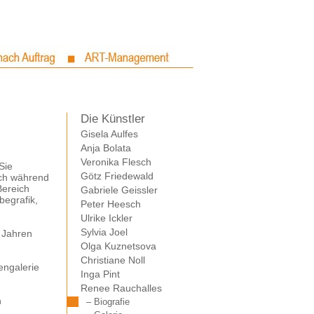
Die Künstler
Gisela Aulfes
Anja Bolata
Veronika Flesch
Sie
Götz Friedewald
och während
Bereich
Gabriele Geissler
begrafik,
Peter Heesch
Ulrike Ickler
Sylvia Joel
 Jahren
Olga Kuznetsova
Christiane Noll
engalerie
Inga Pint
Renee Rauchalles
n
– Biografie