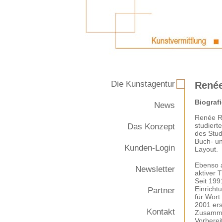
Die Kunstagentur
Renée
Biograf
News
Renée Ra
studiert
Das Konzept
des Stud
Buch- un
Kunden-Login
Layout.
Ebenso a
Newsletter
aktiver 
Seit 199
Einricht
Partner
für Wort
2001 ers
Kontakt
Zusammen
Vorberei